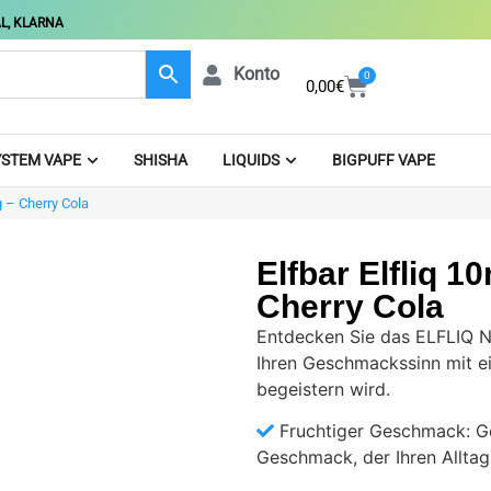
L, KLARNA
Konto
0
0,00
€
STEM VAPE
SHISHA
LIQUIDS
BIGPUFF VAPE
g – Cherry Cola
Elfbar Elfliq 1
Cherry Cola
Entdecken Sie das ELFLIQ Ni
Ihren Geschmackssinn mit e
begeistern wird.
Fruchtiger Geschmack: Ge
Geschmack, der Ihren Alltag