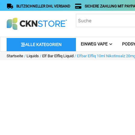
BLITZSCHNELLER DHL VERSAND
SICHERE ZAHLUNG MIT PAYPA
EINWEG VAPE
PODSY
ALLE KATEGORIEN
Startseite
/
Liquids
/
Elf Bar Elfliq Liquid
/ Elfbar Elfliq 10ml Nikotinsalz 20m