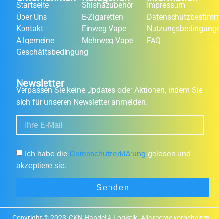
Startseite
Shishazubehör
Impressum
Über Uns
E-Zigaretten
Datenschutzbestim
Kontakt
Einweg Vape
Nutzungsbedingung
Allgemeine
Mehrweg Vape
FAQ
Geschäftsbedingung
Newsletter
Verpassen Sie keine Updates oder Aktionen, indem Sie
sich für unseren Newsletter anmelden.
Ich habe die
Datenschutzerklärung
gelesen und
akzeptiere sie.
Senden
Copyright © 2023, CKN-Handel & Logistik. Alle rechte vorbehalten.