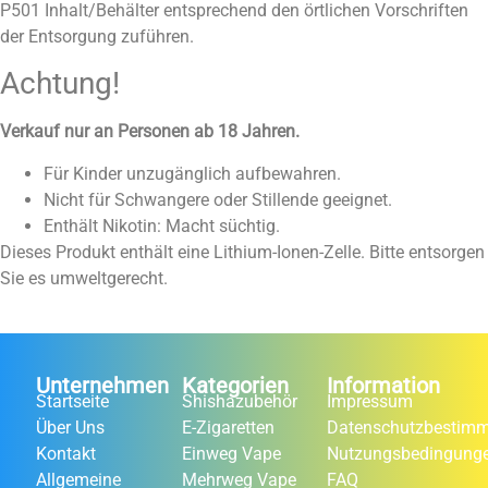
P501 Inhalt/Behälter entsprechend den örtlichen Vorschriften
der Entsorgung zuführen.
Achtung!
Verkauf nur an Personen ab 18 Jahren.
Für Kinder unzugänglich aufbewahren.
Nicht für Schwangere oder Stillende geeignet.
Enthält Nikotin: Macht süchtig.
Dieses Produkt enthält eine Lithium-Ionen-Zelle. Bitte entsorgen
Sie es umweltgerecht.
Unternehmen
Kategorien
Information
Startseite
Shishazubehör
Impressum
Über Uns
E-Zigaretten
Datenschutzbestim
Kontakt
Einweg Vape
Nutzungsbedingung
Allgemeine
Mehrweg Vape
FAQ