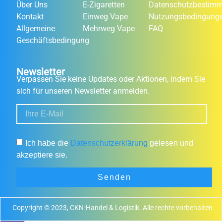
Über Uns
E-Zigaretten
Datenschutzbestim
Kontakt
Einweg Vape
Nutzungsbedingung
Allgemeine
Mehrweg Vape
FAQ
Geschäftsbedingung
Newsletter
Verpassen Sie keine Updates oder Aktionen, indem Sie
sich für unseren Newsletter anmelden.
Ich habe die
Datenschutzerklärung
gelesen und
akzeptiere sie.
Senden
Copyright © 2023, CKN-Handel & Logistik. Alle rechte vorbehalten.