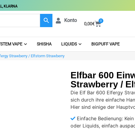
L, KLARNA
Konto
0
0,00
€
STEM VAPE
SHISHA
LIQUIDS
BIGPUFF VAPE
fergy Strawberry / Elfstorm Strawberry
Elfbar 600 Einw
Strawberry / E
Die Elf Bar 600 Elfergy Stra
sich durch ihre einfache H
Hier sind einige der Hauptvo
Einfache Bedienung: Kei
oder Liquids, einfach ausp