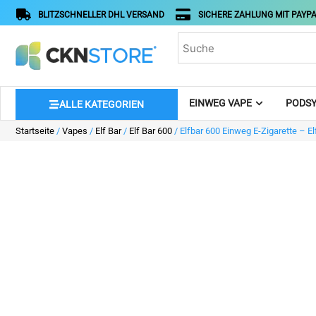
BLITZSCHNELLER DHL VERSAND
SICHERE ZAHLUNG MIT PAYPA
EINWEG VAPE
PODSY
ALLE KATEGORIEN
Startseite
/
Vapes
/
Elf Bar
/
Elf Bar 600
/ Elfbar 600 Einweg E-Zigarette – El