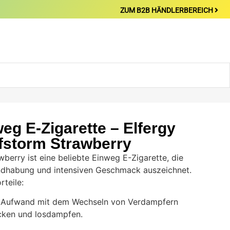
ZUM B2B HÄNDLERBEREICH
eg E-Zigarette – Elfergy
lfstorm Strawberry
wberry ist eine beliebte Einweg E-Zigarette, die
andhabung und intensiven Geschmack auszeichnet.
rteile:
n Aufwand mit dem Wechseln von Verdampfern
acken und losdampfen.