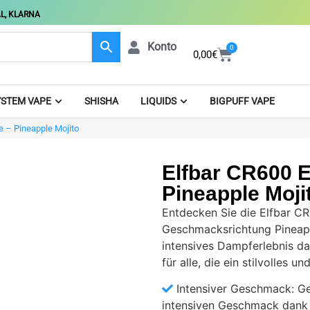
L, KLARNA
Konto
0
0,00
€
STEM VAPE
SHISHA
LIQUIDS
BIGPUFF VAPE
e – Pineapple Mojito
Elfbar CR600 E
Pineapple Moji
Entdecken Sie die Elfbar CR
Geschmacksrichtung Pineappl
intensives Dampferlebnis d
für alle, die ein stilvolles 
Intensiver Geschmack: Ge
intensiven Geschmack dank