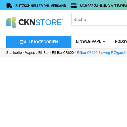
BLITZSCHNELLER DHL VERSAND
SICHERE ZAHLUNG MIT PAYPA
EINWEG VAPE
PODSY
ALLE KATEGORIEN
Startseite
/
Vapes
/
Elf Bar
/
Elf Bar CR600
/ Elfbar CR600 Einweg E-Zigarett