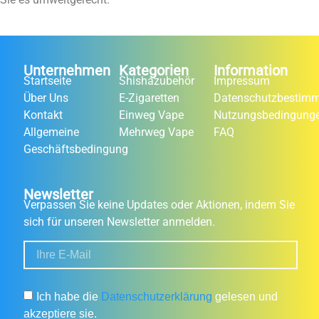
Unternehmen
Kategorien
Information
Startseite
Shishazubehör
Impressum
Über Uns
E-Zigaretten
Datenschutzbestim
Kontakt
Einweg Vape
Nutzungsbedingung
Allgemeine
Mehrweg Vape
FAQ
Geschäftsbedingung
Newsletter
Verpassen Sie keine Updates oder Aktionen, indem Sie
sich für unseren Newsletter anmelden.
Ich habe die
Datenschutzerklärung
gelesen und
akzeptiere sie.