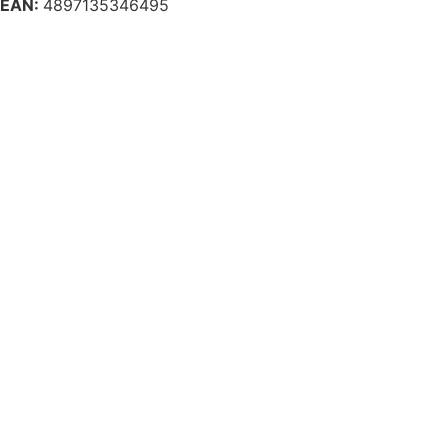
EAN:
4897135346495