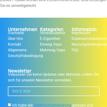
Sie es umweltgerecht.
Unternehmen
Kategorien
Information
Startseite
Shishazubehör
Impressum
Über Uns
E-Zigaretten
Datenschutzbestim
Kontakt
Einweg Vape
Nutzungsbedingung
Allgemeine
Mehrweg Vape
FAQ
Geschäftsbedingung
Newsletter
Verpassen Sie keine Updates oder Aktionen, indem Sie
sich für unseren Newsletter anmelden.
Ich habe die
Datenschutzerklärung
gelesen und