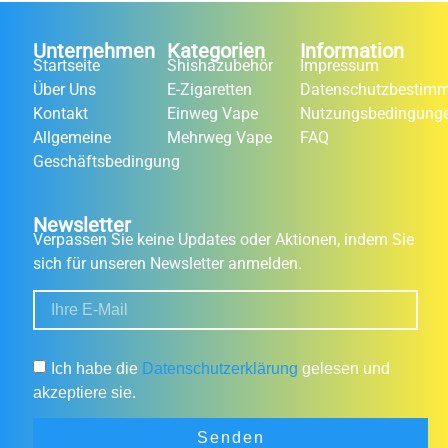
Unternehmen
Kategorien
Information
Startseite
Shishazubehör
Impressum
Über Uns
E-Zigaretten
Datenschutzbestim
Kontakt
Einweg Vape
Nutzungsbedingung
Allgemeine
Mehrweg Vape
FAQ
Geschäftsbedingung
Newsletter
Verpassen Sie keine Updates oder Aktionen, indem Sie
sich für unseren Newsletter anmelden.
Ich habe die
Datenschutzerklärung
gelesen und
akzeptiere sie.
Senden