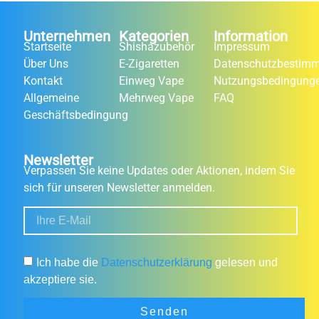
Unternehmen
Kategorien
Information
Startseite
Shishazubehör
Impressum
Über Uns
E-Zigaretten
Datenschutzbestim
Kontakt
Einweg Vape
Nutzungsbedingung
Allgemeine
Mehrweg Vape
FAQ
Geschäftsbedingung
Newsletter
Verpassen Sie keine Updates oder Aktionen, indem Sie
sich für unseren Newsletter anmelden.
Ich habe die
Datenschutzerklärung
gelesen und
akzeptiere sie.
Senden