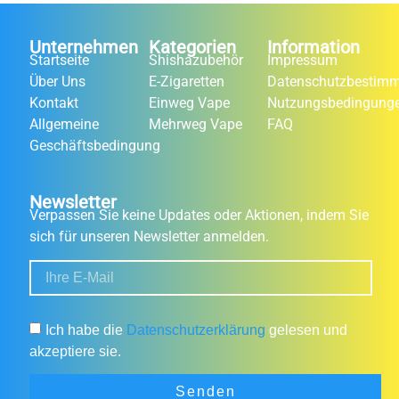
Unternehmen
Kategorien
Information
Startseite
Shishazubehör
Impressum
Über Uns
E-Zigaretten
Datenschutzbestim
Kontakt
Einweg Vape
Nutzungsbedingung
Allgemeine
Mehrweg Vape
FAQ
Geschäftsbedingung
Newsletter
Verpassen Sie keine Updates oder Aktionen, indem Sie
sich für unseren Newsletter anmelden.
Ich habe die
Datenschutzerklärung
gelesen und
akzeptiere sie.
Senden